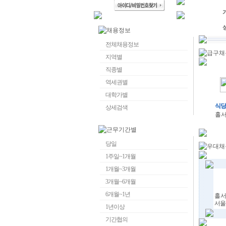
전체채용정보
지역별
직종별
역세권별
대학가별
식당
상세검색
홀서
당일
1주일~1개월
1개월~3개월
3개월~6개월
6개월~1년
홀서
서울
1년이상
기간협의