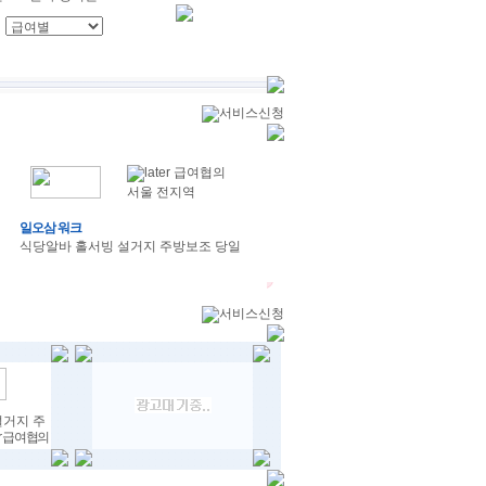
급여협의
서울 전지역
일오삼 워크
식당알바 홀서빙 설거지 주방보조 당일
설거지 주
급여협의