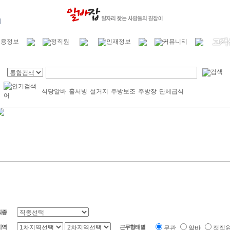
식당알바
홀서빙
설거지
주방보조
주방장
단체급식
직종
지역
근무형태별
무관
알바
정직