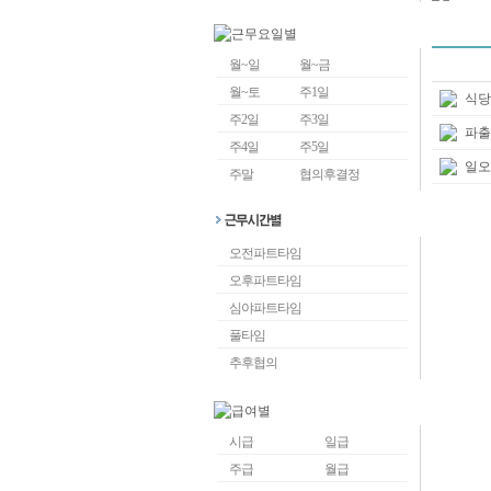
월~일
월~금
월~토
주1일
식당
주2일
주3일
파출
주4일
주5일
일오
주말
협의후결정
오전파트타임
오후파트타임
심야파트타임
풀타임
추후협의
시급
일급
주급
월급