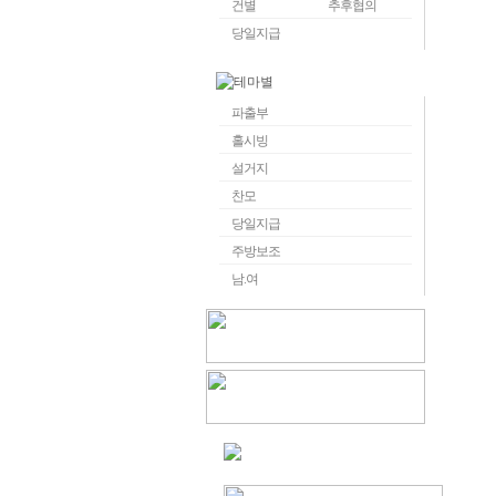
건별
추후협의
당일지급
파출부
홀시빙
설거지
찬모
당일지급
주방보조
남.여